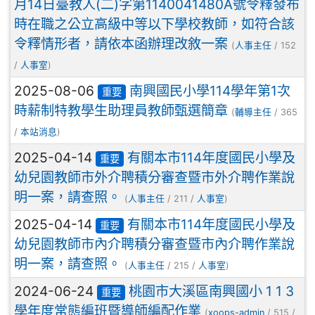
月14日臺教人(二)字第1140041480A號令釋發布
時在職之公立高級中等以下學校教師，如符合該
令釋情形者，請依本函辦理改敘一案
(
人事主任
/ 152
/
人事室
)
2025-08-06
南興國民小學114學年第1次
重要
時薪制特教學生助理員教師甄選簡章
(
輔導主任
/ 365
/
本站消息
)
2025-04-14
有關本市114年度國民小學及
重要
幼兒園教師市外介聘積分審查暨市外介聘作業說
明一案，請查照。
(
人事主任
/ 211 /
人事室
)
2025-04-14
有關本市114年度國民小學及
重要
幼兒園教師市內介聘積分審查暨市內介聘作業說
明一案，請查照。
(
人事主任
/ 215 /
人事室
)
2024-06-24
桃園市大溪區南興國小 1 1 3
重要
學年度常態編班暨導師編配作業
(
xoops-admin
/ 515 /