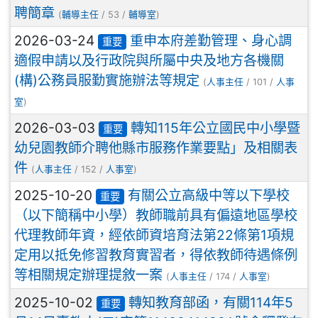
聘簡章
(
輔導主任
/ 53 /
輔導室
)
2026-03-24
重申本府差勤管理、身心調
重要
適假申請以及行政院與所屬中央及地方各機關
(構)公務員服勤實施辦法等規定
(
人事主任
/ 101 /
人事
室
)
2026-03-03
轉知115年公立國民中小學暨
重要
幼兒園教師介聘他縣市服務作業要點」及相關表
件
(
人事主任
/ 152 /
人事室
)
2025-10-20
有關公立高級中等以下學校
重要
（以下簡稱中小學）教師職前具有偏遠地區學校
代理教師年資，經依師資培育法第22條第1項規
定用以抵免修習教育實習者，得依教師待遇條例
等相關規定辦理提敘一案
(
人事主任
/ 174 /
人事室
)
2025-10-02
轉知教育部函，有關114年5
重要