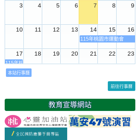
3
4
5
6
7
8
9
10
11
12
13
14
15
16
115年桃園市運動會
17
18
19
20
21
22
23
115年桃園市運動會
本站行事曆
24
25
26
27
28
29
30
前往行事曆
31
1
2
3
4
5
6
教育宣導網站
友善校園週
開學日