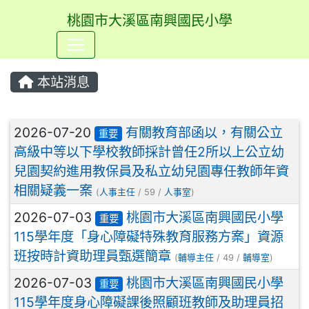
桃園市大溪區南興國民小學
⏸
本站消息
文章列表
2026-07-20
有關教育部函以，有關公立
重要
高級中等以下學校教師採計曾任2所以上公立幼
兒園契約進用教保員及私立幼兒園專任教師年資
相關疑義一案
(
人事主任
/ 59 /
人事室
)
2026-07-03
桃園市大溪區南興國民小學
重要
115學年度「身心障礙特殊教育服務方案」資源
班按時計資助理員甄選簡章
(
輔導主任
/ 49 /
輔導室
)
2026-07-03
桃園市大溪區南興國民小學
重要
115學年度身心障礙課後照顧班教師及助理員招