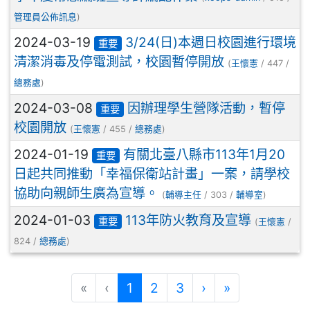
管理員公佈訊息
)
2024-03-19
3/24(日)本週日校園進行環境
重要
清潔消毒及停電測試，校園暫停開放
(
王懷憲
/ 447 /
總務處
)
2024-03-08
因辦理學生營隊活動，暫停
重要
校園開放
(
王懷憲
/ 455 /
總務處
)
2024-01-19
有關北臺八縣市113年1月20
重要
日起共同推動「幸福保衛站計畫」一案，請學校
協助向親師生廣為宣導。
(
輔導主任
/ 303 /
輔導室
)
2024-01-03
113年防火教育及宣導
重要
(
王懷憲
/
824 /
總務處
)
(目前頁次)
下一頁
最後頁
«
‹
1
2
3
›
»