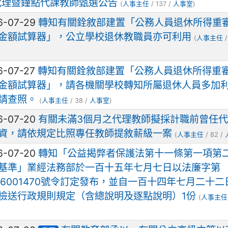
代理暨鐘點代課教師甄選公告
(
人事主任
/ 137 /
人事室
)
6-07-29
轉知有關銓敘部建置「公務人員退休所得重
金額試算器」，公立學校退休教職員亦可利用
(
人事主任
/
)
6-07-27
轉知有關銓敘部建置「公務人員退休所得重
金額試算器」，請各機關學校轉知所屬退休人員多加
請查照。
(
人事主任
/ 38 /
人事室
)
6-07-20
有關未滿3個月之代理教師擬採計職前曾任
資，請依規定比照專任教師提敘薪級一案
(
人事主任
/ 82 /
6-07-20
轉知「公益揭弊者保護法第十一條第一項第
基準」業經法務部於一百十五年七月七日以法廉字第
506001470號令訂定發布，並自一百十四年七月二十二
檢送行政規則規定（含總說明及逐點說明）1份
(
人事主任
)