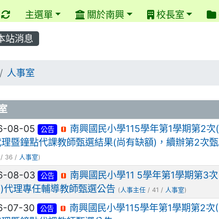
重新取得佈景設定
主選單
關於南興
校長室
本站消息
回首頁
人事室
章列表
室
6-08-05
南興國民小學115學年第1學期第2次(
公告
代理暨鐘點代課教師甄選結果(尚有缺額)，續辦第2次
/ 36 /
人事室
)
6-08-03
南興國民小學11 5學年第1學期第3次(
公告
招)代理專任輔導教師甄選公告
(
人事主任
/ 41 /
人事室
)
6-07-30
南興國民小學115學年第1學期第2次(1
公告