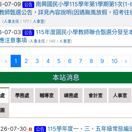
6-07-09
南興國民小學115學年第1學期第1次(1-
公告
教師甄選公告，詳見內容說明(因遇颱風放假，招考往
。
(
人事主任
/ 177 /
人事室
)
6-07-03
115年度國民小學教師聯合甄選分發至
公告
應注意事項
(
人事主任
/ 149 /
人事室
)
(目前頁次)
‹
1
2
3
4
5
6
7
8
9
10
›
本站消息
務處
學務處
輔導室
總務處
會計室
人事室
兒園
026-07-30
115學年度一、三、五年級常態編
公告