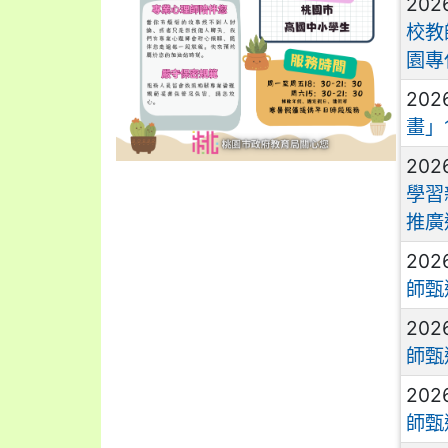
202
校教
園專
202
畫」
202
學習
推廣
202
師甄
202
師甄
202
師甄