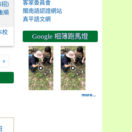
客家委員會
6招)
閩南語認證網站
後順
真平語文網
本校
Google 相簿跑馬燈
2024-11-14 六年級三和木
2024-11-14
下一頁
最後頁
»
more...
班