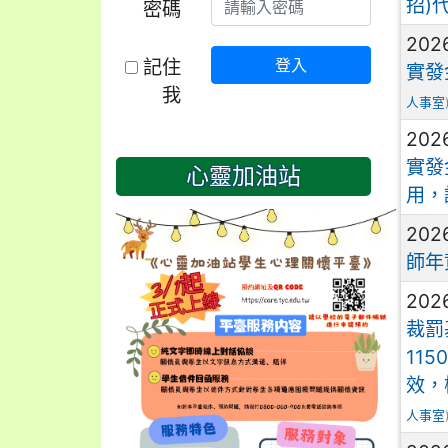
招)
密碼
202
記住
登入
實發
我
人事室
202
實發
心靈加油站
用，
202
師年
202
裁罰
11
效，
人事室