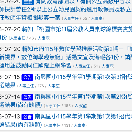
6-07-20
有關教育部函以，有關公立高級中等以
重要
師採計曾任2所以上公立幼兒園契約進用教保員及私立
任教師年資相關疑義一案
(
人事主任
/ 55 /
人事室
)
6-07-20
轉知「桃園市第11屆公教人員桌球錦標賽實
1份
(
人事主任
/ 46 /
人事室
)
6-07-20
轉知市府115年數位學習推廣活動第2期－「
新視界，數位淘學趣無窮」活動文宣及海報各1份，請
運用並鼓勵同仁踴躍上網學習
(
人事主任
/ 51 /
人事室
)
6-07-15
南興國小115學年第1學期第1次第3招
公告
選結果
(
人事主任
/ 176 /
人事室
)
6-07-14
南興國小115學年第1學期第1次第2招
公告
選結果(尚有缺額)
(
人事主任
/ 153 /
人事室
)
6-07-13
南興國小115學年第1學期第1次第1招代
公告
選結果(尚有缺額)
(
人事主任
/ 131 /
人事室
)