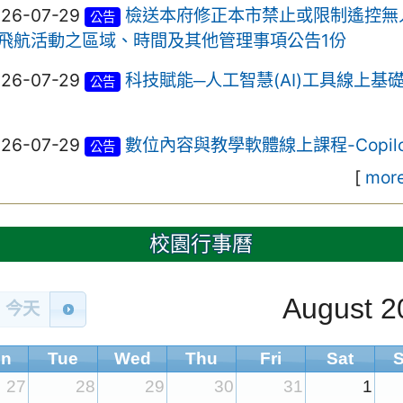
026-07-29
檢送本府修正本市禁止或限制遙控無
公告
飛航活動之區域、時間及其他管理事項公告1份
026-07-29
科技賦能─人工智慧(AI)工具線上基
公告
026-07-29
數位內容與教學軟體線上課程-Copilo
公告
[
more
校園行事曆
August 2
今天
n
Tue
Wed
Thu
Fri
Sat
27
28
29
30
31
1