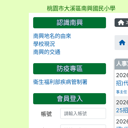
桃園市大溪區南興國民小學
認識南興
南興地名的由來
學校現況
南興的交通
文
人事
防疫專區
202
衛生福利部疾病管制署
招)
事主任
會員登入
202
25
帳號
202