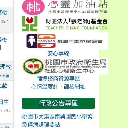
審後
 32 /
審後
利
安心專線
代理教
人事室
)
輔導諮商資源專區
二款
心情溫度計，篩檢網址
日生
行政公告專區
/ 49 /
桃園市大溪區南興國民小學緊
急傷病處理要點