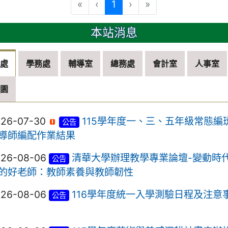
(目前頁次)
«
‹
1
›
»
本站消息
務處
學務處
輔導室
總務處
會計室
人事室
兒園
026-07-30
115學年度一、三、五年級常態編
公告
導師編配作業結果
026-08-06
清華大學辦理教學專業論壇-變動時
公告
的好老師：教師素養與教師韌性
026-08-06
116學年度統一入學測驗日程及注意
公告