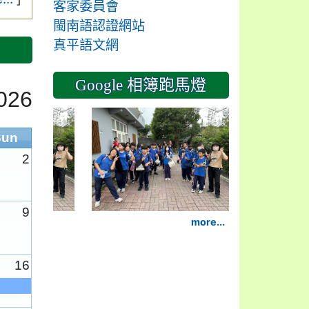
客家委員會
閩南語認證網站
真平語文網
Google 相簿跑馬燈
026
2024-11-14
Sun
2
9
more...
16