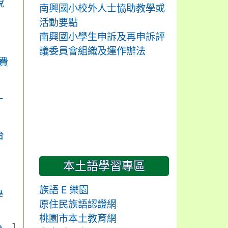
說
南興國小校外人士協助教學或
活動要點
南興國小學生申訴及再申訴評
議委員會組織及運作辦法
費
－
台
本土語學習專區
族語 E 樂園
學
原住民族語認證網
桃園市本土教育網
...
]