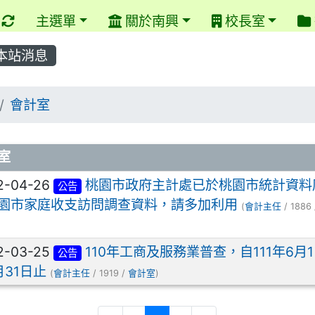
重新取得佈景設定
主選單
關於南興
校長室
本站消息
回首頁
會計室
章列表
室
2-04-26
桃園市政府主計處已於桃園市統計資料
公告
園市家庭收支訪問調查資料，請多加利用
(
會計主任
/ 1886
2-03-25
110年工商及服務業普查，自111年6月
公告
月31日止
(
會計主任
/ 1919 /
會計室
)