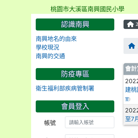
桃園市大溪區南興國民小學
認識南興
南興地名的由來
學校現況
南興的交通
文
會計
防疫專區
202
衛生福利部疾病管制署
建桃
室
)
會員登入
202
至7
帳號