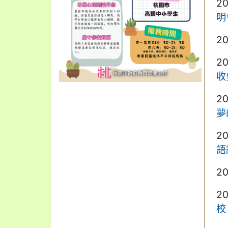
2
明
2
2
收
2
夢
2
語
2
2
校