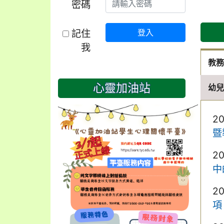
密碼
記住
登入
我
教
心靈加油站
幼
2
暨
2
中
2
項