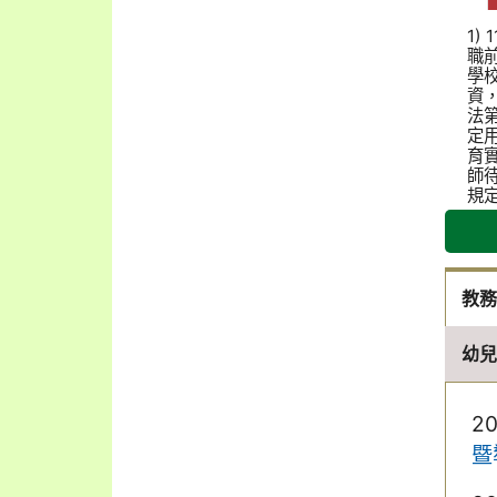
1) 
職
學
資
法第
定
育
師
規定
教
幼
2
暨