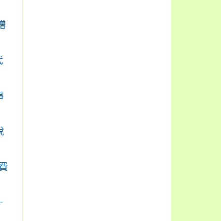
增
代
事
說
費
－