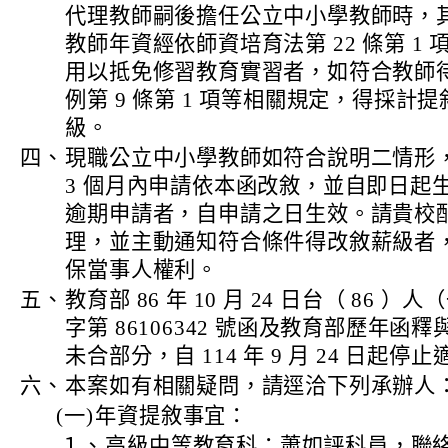
代理教師嗣後擔任公立中小學教師時，
教師年資經依師資培育法第 22 條第 1 
用以抵免修習教育實習者，如符合教師
例第 9 條第 1 項等相關規定，得採計提
級。
四、
現職公立中小學教師如符合說明二情形
3 個月內申請依本函改敘，並自即日起
逾期申請者，自申請之日生效。請貴校
理，並主動通知符合條件得改敘薪級者
保當事人權利。
五、
教育部 86 年 10 月 24 日台（ 86 ）人
字第 86106342 號函及教育部歷年函釋
未合部分，自 114 年 9 月 24 日起停
六、
本案如有相關疑問，請逕洽下列承辦人
(一)
年資提敘事宜：
１、
高級中等教育科：蕭如評科員，聯