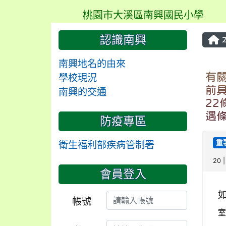
桃園市大溪區南興國民小學
認識南興
南興地名的由來
有
學校現況
前
南興的交通
2
遇
防疫專區
重
衛生福利部疾病管制署
20 
會員登入
如
帳號
室