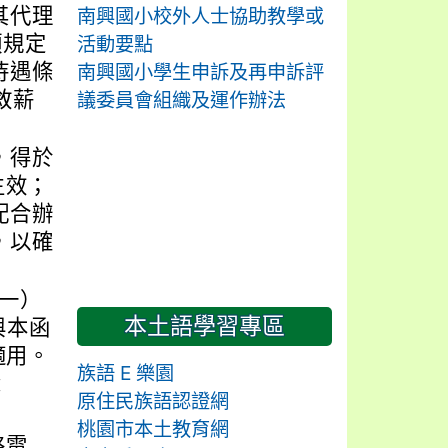
其代理
南興國小校外人士協助教學或
項規定
活動要點
待遇條
南興國小學生申訴及再申訴評
敘薪
議委員會組織及運作辦法
，得於
生效；
配合辦
，以確
（一）
本土語學習專區
與本函
止適用。
族語 E 樂園
：
原住民族語認證網
桃園市本土教育網
絡電