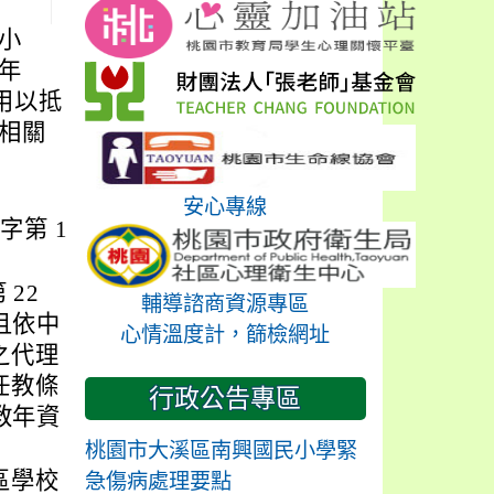
小
年
定用以抵
相關
安心專線
)字第 1
 22
輔導諮商資源專區
且依中
心情溫度計，篩檢網址
之代理
任教條
行政公告專區
教年資
桃園市大溪區南興國民小學緊
區學校
急傷病處理要點