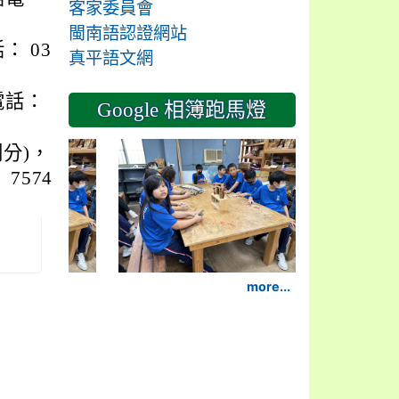
客家委員會
閩南語認證網站
 03
真平語文網
電話：
Google 相簿跑馬燈
2024-11-14
分)，
 7574
more...