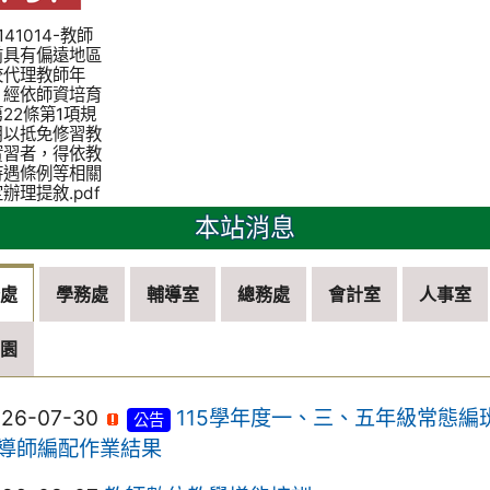
1141014-教師
前具有偏遠地區
校代理教師年
，經依師資培育
22條第1項規
用以抵免修習教
實習者，得依教
待遇條例等相關
辦理提敘.pdf
本站消息
務處
學務處
輔導室
總務處
會計室
人事室
兒園
026-07-30
115學年度一、三、五年級常態編
公告
導師編配作業結果