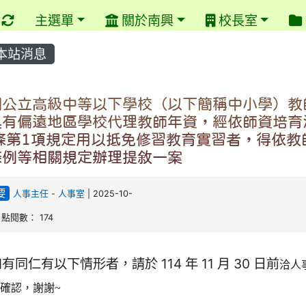
重新取得佈景設定
主選單
關於南興
校長室
本站消息
關公立高級中等以下學校（以下簡稱中小學）教
具有偏遠地區學校代理教師年資，經依師資培育
2條第1項規定用以抵免修習教育實習者，得依教
條例等相關規定辦理提敘一案
要
人事主任
-
人事室
| 2025-10-
| 點閱數： 174
有同仁有以下情形者，請於 114 年 11 月 30 日前
洽人
確認，謝謝~