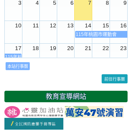
3
4
5
6
7
8
9
10
11
12
13
14
15
16
115年桃園市運動會
17
18
19
20
21
22
23
115年桃園市運動會
本站行事曆
24
25
26
27
28
29
30
前往行事曆
31
1
2
3
4
5
6
教育宣導網站
友善校園週
開學日