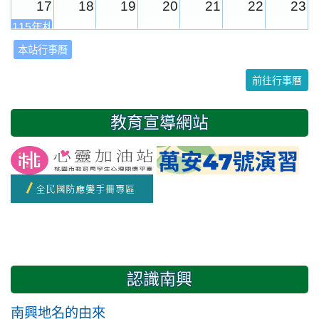
17
18
19
20
21
22
23
115年桃園市運動會
本站行事曆
24
25
26
27
28
29
30
前往行事曆
31
1
2
3
4
5
6
教育宣導網站
友善校園週
開學日
認識南興
南興地名的由來