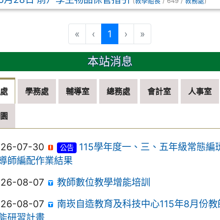
(
教學組長
/ 649 /
教務處
)
(目前頁次)
«
‹
1
›
»
本站消息
務處
學務處
輔導室
總務處
會計室
人事室
兒園
026-07-30
115學年度一、三、五年級常態編
公告
導師編配作業結果
026-08-07
教師數位教學增能培訓
026-08-07
南崁自造教育及科技中心115年8月份教
能研習計畫