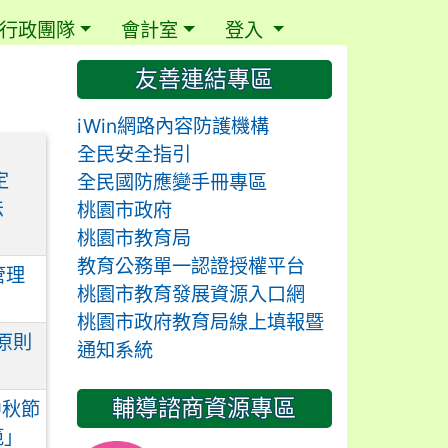
行政團隊
會計室
登入
⏸
友善連結專區
iWin網路內容防護機構
全民安全指引
定
全民國防應變手冊專區
法
桃園市政府
桃園市教育局
教育公務單一認證授權平台
管理
桃園市教育發展資源入口網
桃園市政府教育局線上填報暨
原則
通知系統
輔導諮商資源專區
中秋節
範」