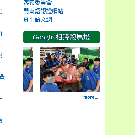
客家委員會
閩南語認證網站
代
真平語文網
事
Google 相簿跑馬燈
2024-11-14
說
費
more...
－
台