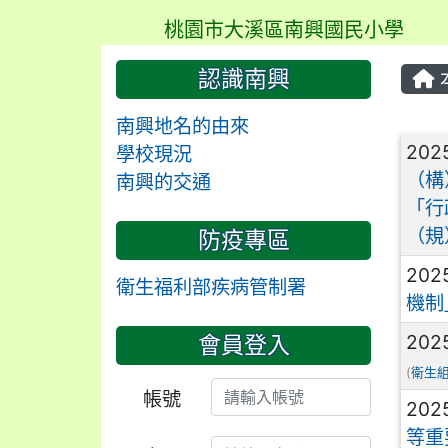
桃園市大溪區南興國民小學
認識南興
南興地名的由來
文
202
學校現況
（構
南興的交通
「行
（規
防疫專區
202
衛生福利部疾病管制署
機制
202
會員登入
(
衛生
帳號
202
等重