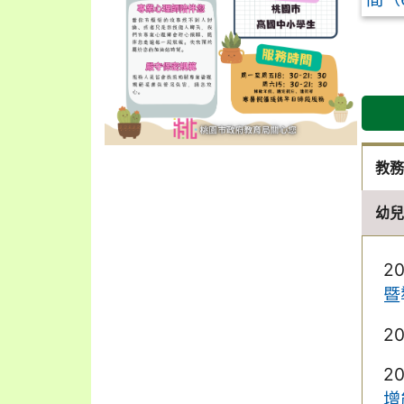
教
幼
2
暨
2
2
增