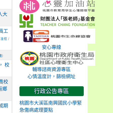
入大
員工
事主任
/
安心專線
處
)
， 校
輔導諮商資源專區
心情溫度計，篩檢網址
貴校
返鄉
行政公告專區
桃園市大溪區南興國民小學緊
戒期
急傷病處理要點