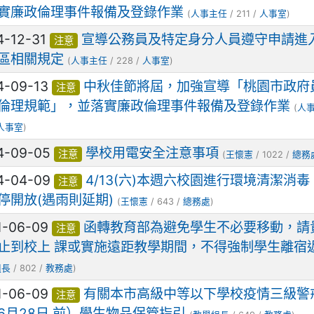
實廉政倫理事件報備及登錄作業
(
人事主任
/ 211 /
人事室
)
4-12-31
宣導公務員及特定身分人員遵守申請進
注意
區相關規定
(
人事主任
/ 228 /
人事室
)
4-09-13
中秋佳節將屆，加強宣導「桃園市政府
注意
倫理規範」，並落實廉政倫理事件報備及登錄作業
(
人
人事室
)
4-09-05
學校用電安全注意事項
注意
(
王懷憲
/ 1022 /
總務
4-04-09
4/13(六)本週六校園進行環境清潔消毒
注意
停開放(遇雨則延期)
(
王懷憲
/ 643 /
總務處
)
1-06-09
函轉教育部為避免學生不必要移動，請
注意
止到校上 課或實施遠距教學期間，不得強制學生離宿
組長
/ 802 /
教務處
)
1-06-09
有關本市高級中等以下學校疫情三級警
注意
6月28日 前）學生物品保管指引