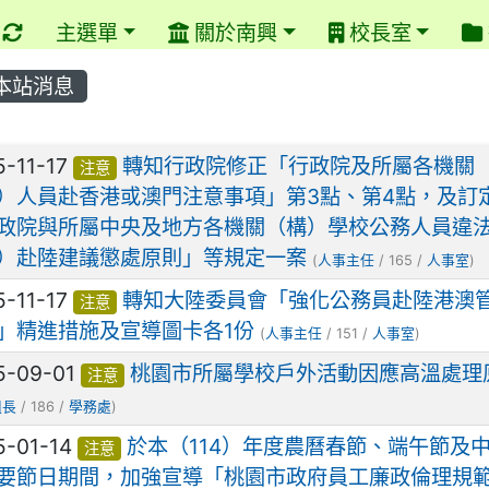
重新取得佈景設定
主選單
關於南興
校長室
本站消息
章列表
5-11-17
轉知行政院修正「行政院及所屬各機關
注意
）人員赴香港或澳門注意事項」第3點、第4點，及訂
政院與所屬中央及地方各機關（構）學校公務人員違
）赴陸建議懲處原則」等規定一案
(
人事主任
/ 165 /
人事室
)
5-11-17
轉知大陸委員會「強化公務員赴陸港澳
注意
」精進措施及宣導圖卡各1份
(
人事主任
/ 151 /
人事室
)
5-09-01
桃園市所屬學校戶外活動因應高溫處理
注意
組長
/ 186 /
學務處
)
5-01-14
於本（114）年度農曆春節、端午節及
注意
要節日期間，加強宣導「桃園市政府員工廉政倫理規