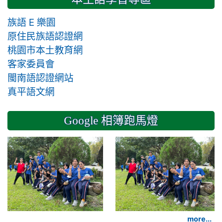
族語 E 樂園
原住民族語認證網
桃園市本土教育網
客家委員會
閩南語認證網站
真平語文網
Google 相簿跑馬燈
2024-11-14 六年級
more...