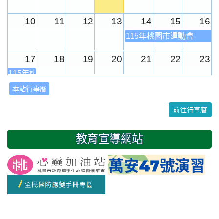
10
11
12
13
14
15
16
115年桃園市運動會
17
18
19
20
21
22
23
115年桃園市運動會
本站行事曆
24
25
26
27
28
29
30
前往行事曆
31
1
2
3
4
5
6
教育宣導網站
友善校園週
開學日