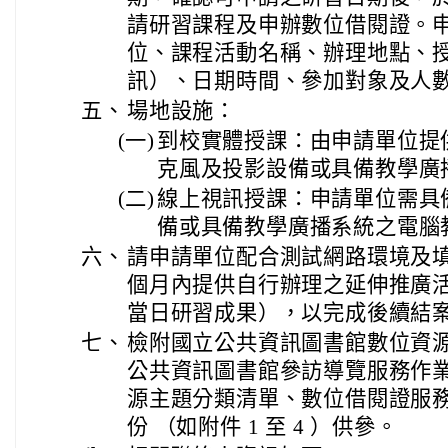
請研習課程及申辦數位借閱證。
位、課程活動名稱、辦理地點、
訊）、日期時間、參加對象及人
五、
場地設施：
(一)
到校實體授課：由申請單位提
克風及投影設備或具備教學廣
(二)
線上視訊授課：申請單位需具
備或具備教學廣播系統之電腦
六、
請申請單位配合測試網路環境及填
個月內提供自行辦理之延伸推廣
當日研習成果），以完成後續結
七、
檢附國立公共資訊圖書館數位資
公共資訊圖書館參訪導覽服務作業要
源主題分類清單、數位借閱證服務
份 （如附件 1 至 4 ）供參。