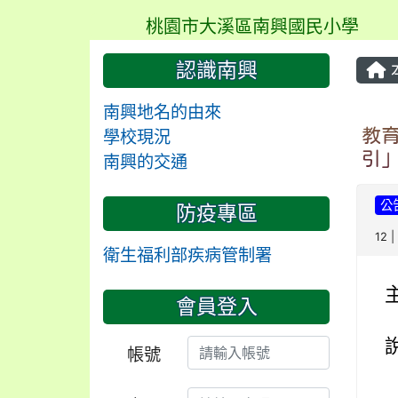
桃園市大溪區南興國民小學
認識南興
南興地名的由來
教
學校現況
引
南興的交通
公
防疫專區
12 
衛生福利部疾病管制署
會員登入
帳號