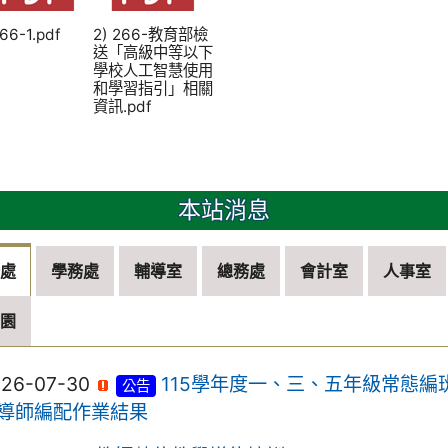
266-1.pdf
2) 266-教育部檢
送「高級中等以下
學校人工智慧使用
和學習指引」相關
資訊.pdf
本站消息
務處
學務處
輔導室
總務處
會計室
人事室
兒園
026-07-30
115學年度一、三、五年級常態編
公告
導師編配作業結果