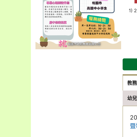
1) 
教
幼
2
暨