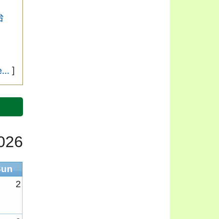
台
...
]
026
Sun
2