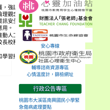
護，強調在適當引導
倫理觀念，培養正確
資訊安全，以促進人
應用。
推動人工智慧教育、
校長校務治理與領
安心專線
學習指引」1 份。
輔導諮商資源專區
心情溫度計，篩檢網址
行政公告專區
桃園市大溪區南興國民小學緊
急傷病處理要點