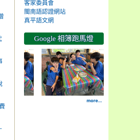
客家委員會
閩南語認證網站
增
真平語文網
Google 相簿跑馬燈
代
2024-11-14
事
說
more...
費
－