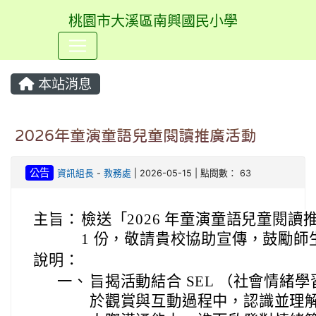
桃園市大溪區南興國民小學
⏸
本站消息
2026年童演童語兒童閱讀推廣活動
公告
資訊組長
-
教務處
| 2026-05-15 | 點閱數： 63
主旨：
檢送「2026 年童演童語兒童閱
1 份，敬請貴校協助宣傳，鼓勵師
說明：
一、
旨揭活動結合 SEL （社會情緒
於觀賞與互動過程中，認識並理