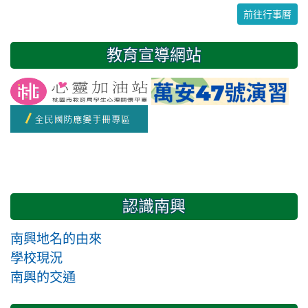
前往行事曆
31
1
2
3
4
5
6
教育宣導網站
友善校園週
開學日
認識南興
南興地名的由來
學校現況
南興的交通