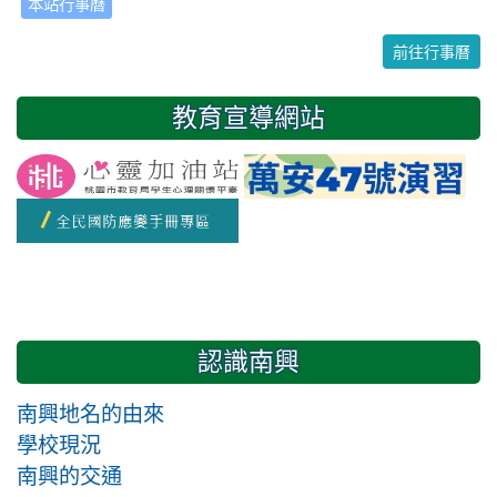
本站行事曆
24
25
26
27
28
29
30
前往行事曆
31
1
2
3
4
5
6
教育宣導網站
友善校園週
開學日
認識南興
南興地名的由來
學校現況
南興的交通