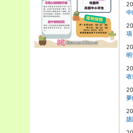
2
中
2
項
2
明
2
收
2
夢
2
語
2