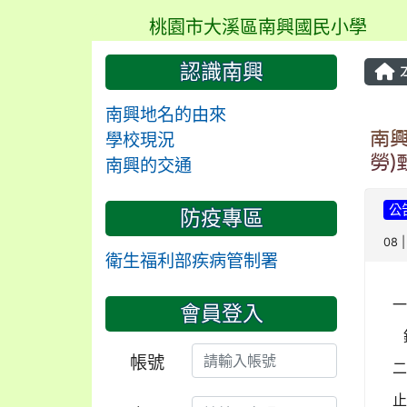
桃園市大溪區南興國民小學
認識南興
南興地名的由來
南興
學校現況
勞)
南興的交通
公
防疫專區
08 
衛生福利部疾病管制署
會員登入
帳號