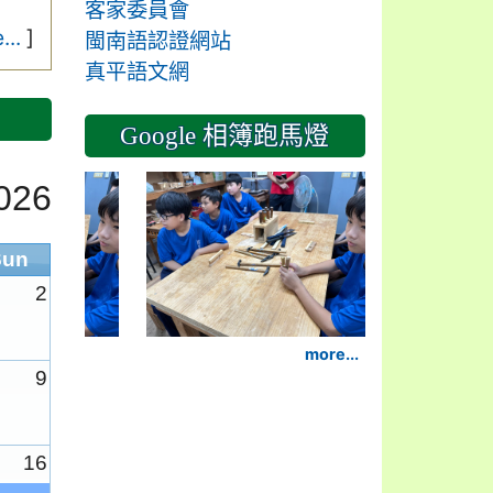
客家委員會
...
]
閩南語認證網站
真平語文網
Google 相簿跑馬燈
2024-11-14
026
Sun
2
more...
9
16