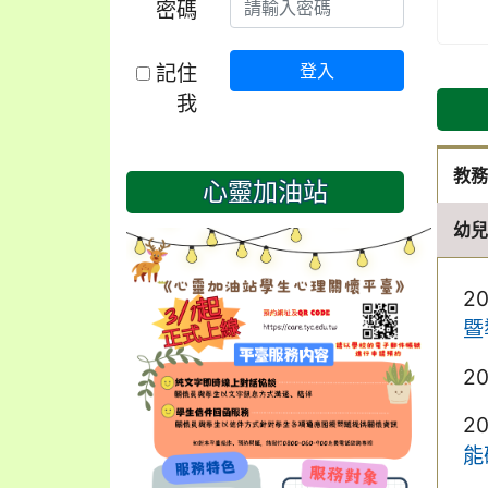
密碼
記住
登入
我
教
心靈加油站
幼
2
暨
2
2
能