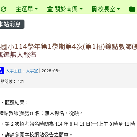
重新取得佈景設定
主選單
關於南興
校長室
本站消息
國小114學年第1學期第4次(第1招)鐘點教師(
甄選無人報名
告
人事主任
-
人事室
| 2025-08-
| 點閱數： 121
一、甄選結果：
鐘點教師
美勞
名：無人報名，從缺。
(
)1
二、第
次招考報名時間為
年
月
日
一
上午
時至
時
2
114
8
11
(
)
8
11
止，詳請參閱本校網站公告之簡章。