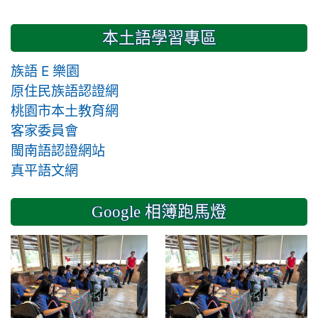
本土語學習專區
族語 E 樂園
原住民族語認證網
桃園市本土教育網
客家委員會
閩南語認證網站
真平語文網
Google 相簿跑馬燈
2024-11-14 六年級