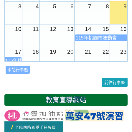
3
4
5
6
7
8
9
10
11
12
13
14
15
16
115年桃園市運動會
17
18
19
20
21
22
23
115年桃園市運動會
本站行事曆
24
25
26
27
28
29
30
前往行事曆
31
1
2
3
4
5
6
教育宣導網站
友善校園週
開學日