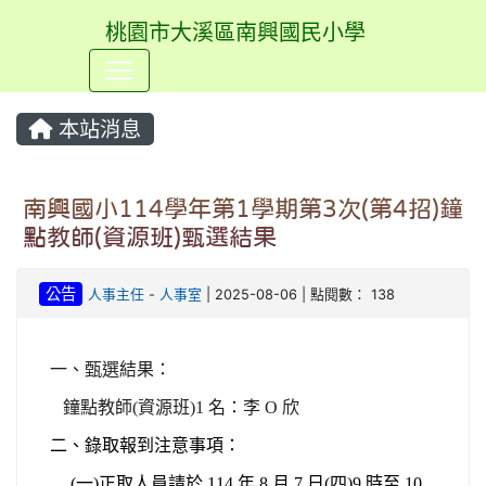
桃園市大溪區南興國民小學
⏸
本站消息
南興國小114學年第1學期第3次(第4招)鐘
點教師(資源班)甄選結果
公告
人事主任
-
人事室
| 2025-08-06 | 點閱數： 138
一、甄選結果：
鐘點教師(資源班)1 名：李 O 欣
二、錄取報到注意事項：
(
一)正取人員請於 114 年 8 月 7 日(四)9 時至 10