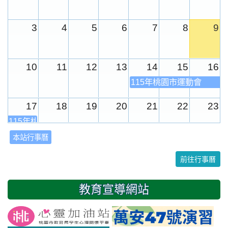
3
4
5
6
7
8
9
10
11
12
13
14
15
16
115年桃園市運動會
17
18
19
20
21
22
23
115年桃園市運動會
本站行事曆
24
25
26
27
28
29
30
前往行事曆
31
1
2
3
4
5
6
教育宣導網站
友善校園週
開學日