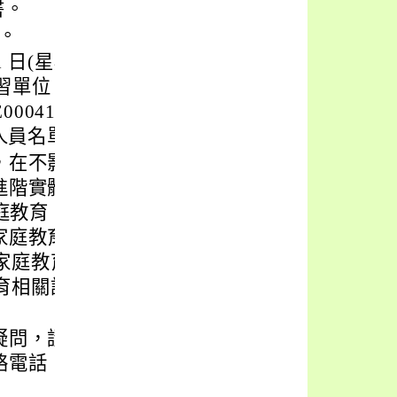
書。
止。
 日(星期五)止，請
習單位「桃園市中
1-250600004
取人員名單。
，在不影響校務及課
進階實體研習者，由
家庭教育「初階線上
家庭教育種子教師資
「家庭教育種子教師
育相關課程達 8 小
疑問，請洽華勛國小
： 4661587