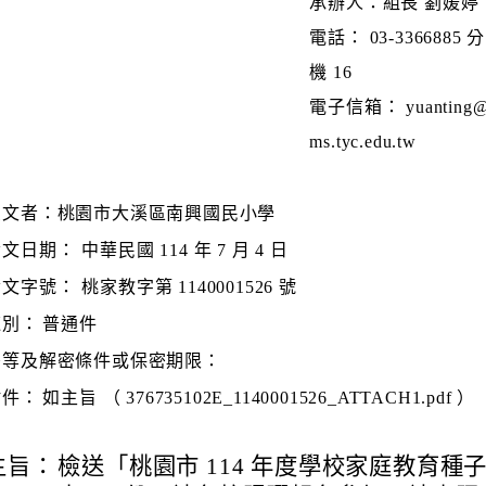
承辦人：組長 劉媛婷
電話： 03-3366885 分
機 16
電子信箱： yuanting
ms.tyc.edu.tw
受文者：桃園市大溪區南興國民小學
發文日期：
中華民國 114 年 7 月 4 日
發文字號：
桃家教字第 1140001526 號
速別：
普通件
密等及解密條件或保密期限：
附件：
如主旨 （ 376735102E_1140001526_ATTACH1.pdf ）
主旨：
檢送「桃園市 114 年度學校家庭教育種