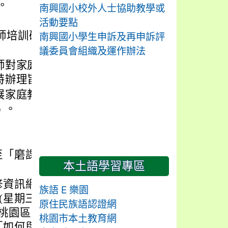
。
南興國小校外人士協助教學或
活動要點
教師培訓研習實施計
南興國小學生申訴及再申訴評
議委員會組織及運作辦法
師對家庭教育議題之
特辦理旨揭研習。
展家庭教育工作人員
﹚。
至「磨課師平台」修
本土語學習專區
修資訊網，報名課程
族語 E 樂園
 日(星期三)下午 1 點
原住民族語認證網
桃園區莒光街 1 號)
桃園市本土教育網
「如何與情障學生的