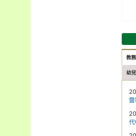
教
幼
2
暨
2
代
2