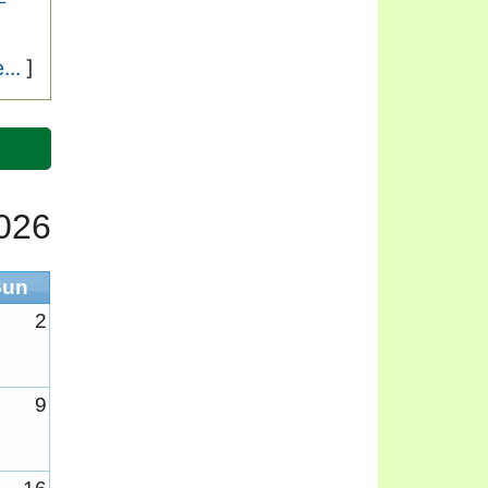
...
]
026
Sun
2
9