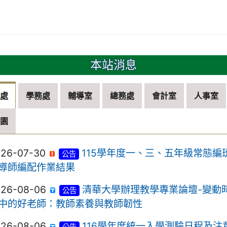
本站消息
務處
學務處
輔導室
總務處
會計室
人事室
兒園
026-07-30
115學年度一、三、五年級常態編
公告
導師編配作業結果
026-08-06
清華大學辦理教學專業論壇-變動
公告
中的好老師：教師素養與教師韌性
026-08-06
116學年度統一入學測驗日程及注
公告