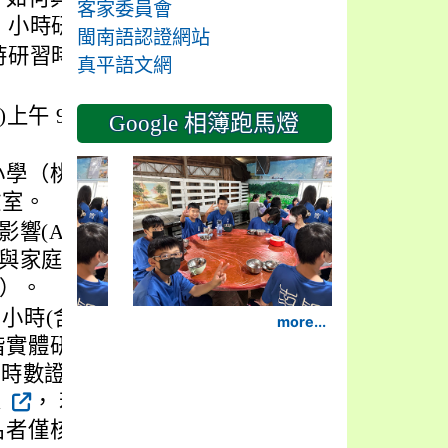
客家委員會
 小時研習時數。
閩南語認證網站
時研習時數。
真平語文網
)上午 9 點至下午 4
Google 相簿跑馬燈
2024-11-14
小學（桃園市中壢區
教室。
影響(AI 與網路世
用與家庭教育新契
等）。
小時(含)以上家庭
more...
階實體研習者請先於
習時數證明至 Google
l
， 若未繳交研
名者僅核實給予研習