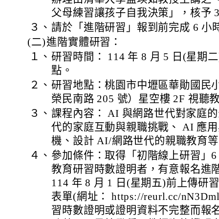
父母練習讓孩子自我決策」，核予 3
３、
請於「進階研習」報到前完成 6 小
(二)
進階實體研習：
１、
研習時間： 114 年 8 月 5 日(星期二
點。
２、
研習地點：桃園市中壢區華勛國民
榮民南路 205 號）星空樓 2F 視聽
３、
課程內容： AI 與網路世代對家庭的
代的家庭互動與親職挑戰、 AI 應
機、設計 AI/網路世代的親職教育
４、
參加條件：取得「初階線上研習」6 
教育研習時數證明者，有意報名進
114 年 8 月 1 日(星期五)前上傳研
表單(網址： https://reurl.cc/nN3Dm
習時數證明或證明資料不完整而報