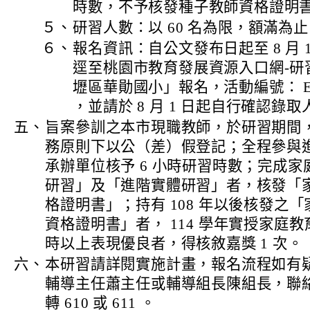
時數，不予核發種子教師資格證明
５、
研習人數：以 60 名為限，額滿為
６、
報名資訊：自公文發布日起至 8 月 1
逕至桃園市教育發展資源入口網-研
壢區華勛國小」報名，活動編號： E0004
，並請於 8 月 1 日起自行確認錄
五、
旨案參訓之本市現職教師，於研習期間
務原則下以公（差）假登記；全程參與
承辦單位核予 6 小時研習時數；完成
研習」及「進階實體研習」者，核發「
格證明書」；持有 108 年以後核發之
資格證明書」者， 114 學年實授家庭教
時以上表現優良者，得核敘嘉獎 1 次。
六、
本研習請詳閱實施計畫，報名流程如有
輔導主任蕭主任或輔導組長陳組長，聯絡電話
轉 610 或 611 。