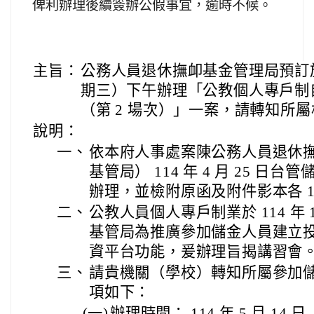
俾利辦理後續簽辦公假事宜，逾時不候。
主旨：
公務人員退休撫卹基金管理局預訂於 11
期三）下午辦理「公教個人專戶制
（第 2 場次）」一案，請轉知所
說明：
一、
依本府人事處案陳公務人員退休
基管局） 114 年 4 月 25 日台管儲
辦理，並檢附原函及附件影本各 1
二、
公教人員個人專戶制業於 114 年 
基管局為推廣參加儲金人員建立
資平台功能，爰辦理旨揭講習會
三、
請貴機關（學校）轉知所屬參加
項如下：
(一)
辦理時間： 114 年 5 月 14 