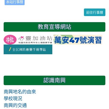
本站行事曆
24
25
26
27
28
29
30
前往行事曆
31
1
2
3
4
5
6
教育宣導網站
友善校園週
開學日
認識南興
南興地名的由來
學校現況
南興的交通