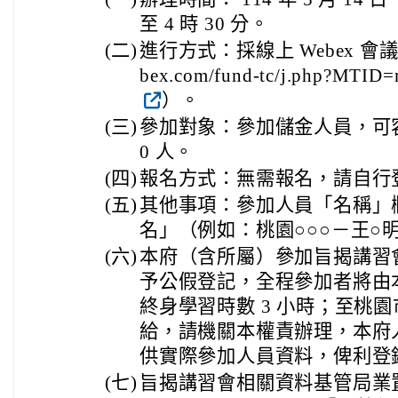
至 4 時 30 分。
(二)
進行方式：採線上 Webex 會議（連結
bex.com/fund-tc/j.php?MTID
）。
(三)
參加對象：參加儲金人員，可容
0 人。
(四)
報名方式：無需報名，請自行
(五)
其他事項：參加人員「名稱」
名」（例如：桃園○○○－王○
(六)
本府（含所屬）參加旨揭講習
予公假登記，全程參加者將由
終身學習時數 3 小時；至桃
給，請機關本權責辦理，本府
供實際參加人員資料，俾利登
(七)
旨揭講習會相關資料基管局業置於該