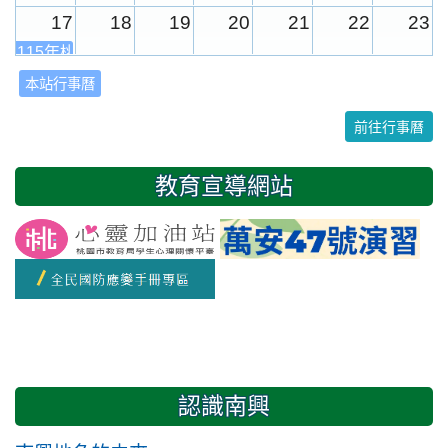
17
18
19
20
21
22
23
115年桃園市運動會
本站行事曆
24
25
26
27
28
29
30
前往行事曆
31
1
2
3
4
5
6
教育宣導網站
友善校園週
開學日
認識南興