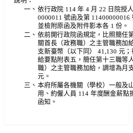
說明：
一、
依行政院 114 年 4 月 22 日院授
0000011 號函及第 114000000
並檢附原函及附件影本各 1 份。
二、
依前開行政院函規定，比照簡任
關首長（政務職）之主管職務加
支新臺幣（以下同） 41,130 元
給要點附表五，簡任第十三職等
職）之主管職務加給，調增為月支 3
元。
三、
本府所屬各機關（學校）一般及
用、約僱人員 114 年度酬金薪
函知。