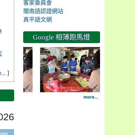
客家委員會
閩南語認證網站
真平語文網
學
Google 相簿跑馬燈
2024-11-14
究
...
]
more...
026
Sun