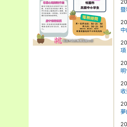
2
暨
2
中
2
項
2
明
2
收
2
夢
2