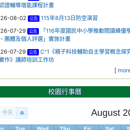
認證輔導增能課程計畫
026-08-02
115年8月13日防空演習
公告
026-07-29
「116年度國民中小學推動閱讀績優
公告
、團體及個人評選」實施計畫
026-07-29
C⁺1《親子科技輔助自主學習概念探
公告
實作》講師培訓工作坊
[
more
校園行事曆
August 2
今天
n
Tue
Wed
Thu
Fri
Sat