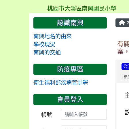
桃園市大溪區南興國民小學
認識南興
南興地名的由來
有
學校現況
案
南興的交通
公
防疫專區
| 點
衛生福利部疾病管制署
會員登入
帳號