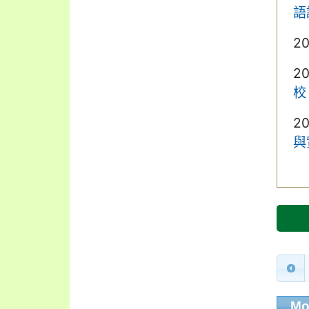
語
2
2
校
2
與
Mo