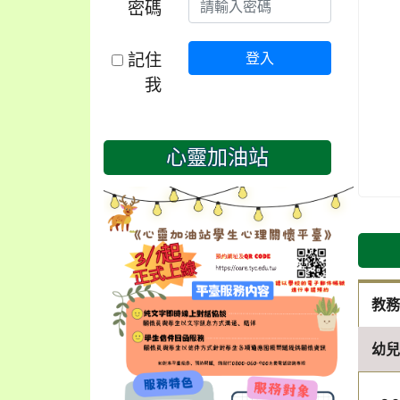
密碼
記住
登入
我
心靈加油站
教
幼