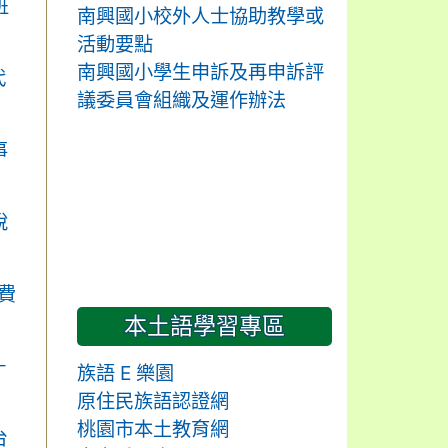
班
南興國小校外人士協助教學或
活動要點
南興國小學生申訴及再申訴評
代
議委員會組織及運作辦法
事
說
費
本土語學習專區
－
族語 E 樂園
原住民族語認證網
桃園市本土教育網
台