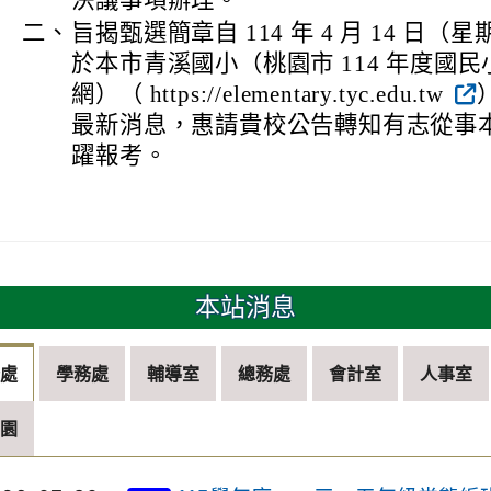
決議事項辦理。
二、
旨揭甄選簡章自 114 年 4 月 14 日（星
於本市青溪國小（桃園市 114 年度國
網）（ https://elementary.tyc.edu.tw
最新消息，惠請貴校公告轉知有志從事
躍報考。
本站消息
務處
學務處
輔導室
總務處
會計室
人事室
兒園