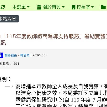
重新取得佈景設定
主選單
關於南興
校長室
本站消息
知「115年度教師諮商輔導支持服務」暑期實體
資訊
告
輔導組長
-
輔導室
| 2026-06-
| 點閱數： 294
說明：
一、
為增進本市教師全人成長及自我覺察，
以達身心健康之效，本局委託國立臺北
曁健康促進研究中心)自 115 年度 7 月
工作坊。倘有需求之教師，請逕至「桃