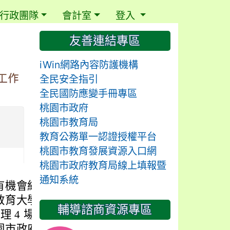
行政團隊
會計室
登入
⏸
友善連結專區
iWin網路內容防護機構
工作
全民安全指引
全民國防應變手冊專區
桃園市政府
桃園市教育局
教育公務單一認證授權平台
桃園市教育發展資源入口網
桃園市政府教育局線上填報暨
通知系統
有機會紓解工作壓力
教育大學(心理諮商
輔導諮商資源專區
辦理 4 場次教師實體
園市政府教育局-教