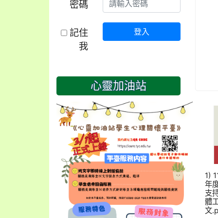
密碼
記住
登入
我
心靈加油站
1) 
年
支
體
文.p