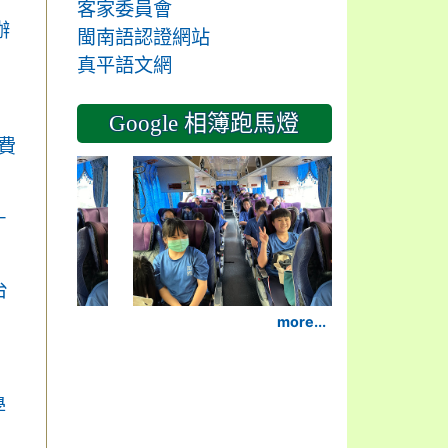
客家委員會
辦
閩南語認證網站
真平語文網
Google 相簿跑馬燈
費
2024-11-14
－
台
more...
學