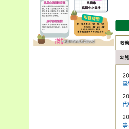
教
幼
2
暨
2
代
2
事