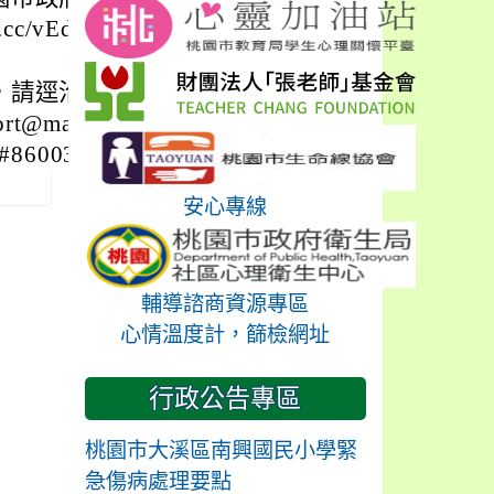
cc/vEdQXj
最新
，請逕洽國立臺北教
il.ntue.edu.t
86003 。
安心專線
輔導諮商資源專區
心情溫度計，篩檢網址
行政公告專區
桃園市大溪區南興國民小學緊
急傷病處理要點