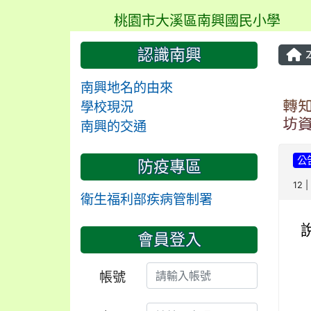
桃園市大溪區南興國民小學
認識南興
南興地名的由來
轉
學校現況
坊
南興的交通
公
防疫專區
12 
衛生福利部疾病管制署
會員登入
帳號