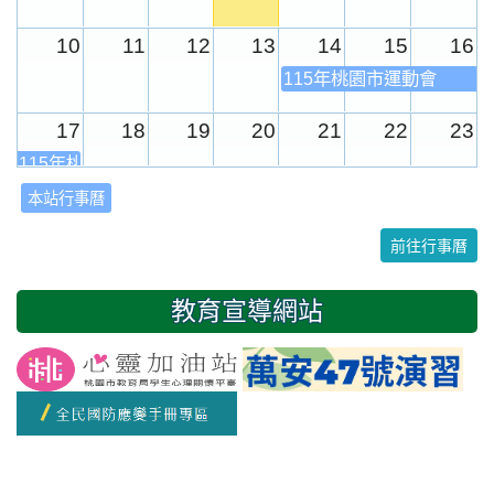
10
11
12
13
14
15
16
115年桃園市運動會
17
18
19
20
21
22
23
115年桃園市運動會
本站行事曆
24
25
26
27
28
29
30
前往行事曆
31
1
2
3
4
5
6
教育宣導網站
友善校園週
開學日