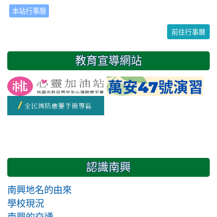
本站行事曆
24
25
26
27
28
29
30
前往行事曆
31
1
2
3
4
5
6
教育宣導網站
友善校園週
開學日
認識南興
南興地名的由來
學校現況
南興的交通