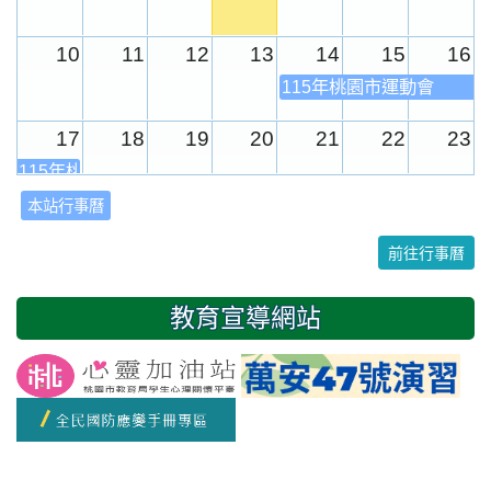
10
11
12
13
14
15
16
115年桃園市運動會
17
18
19
20
21
22
23
115年桃園市運動會
本站行事曆
24
25
26
27
28
29
30
前往行事曆
31
1
2
3
4
5
6
教育宣導網站
友善校園週
開學日