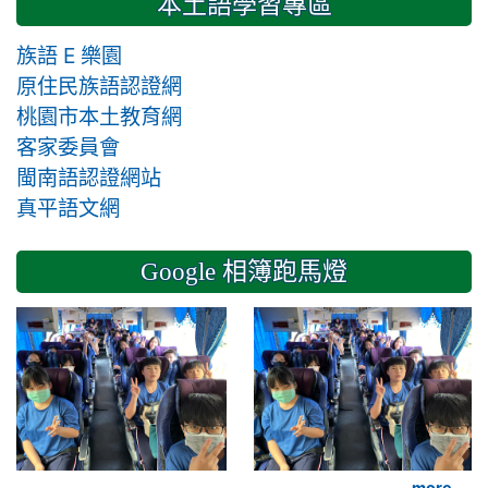
本土語學習專區
族語 E 樂園
原住民族語認證網
桃園市本土教育網
客家委員會
閩南語認證網站
真平語文網
Google 相簿跑馬燈
2024-11-14 六年級
more...