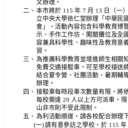
文辦理。
二、
本市將於 115 年 7 月 13 日（一
立中央大學依仁堂辦理「中華民國第
會」，活動內容包含科學教育博
示、手作工作坊、闖關攤位及全
容兼具科學性、趣味性及教育意
習。
三、
為推廣科學教育並增進師生相關
免費交通接駁車，可至學校接送
結合夏令營、社團活動、暑期輔
辦理。
四、
接駁車每時段車次數量有限，將
每校需達 20 人以上方可派車，
山非市則不受此限制。
五、
為利活動順遂，請各校配合辦理
(一)
請有意參訪之學校，於 115 年 