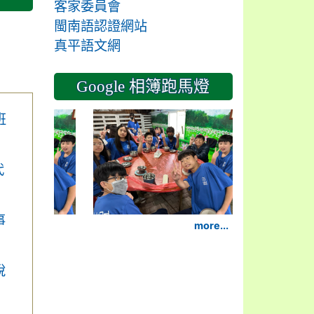
客家委員會
閩南語認證網站
真平語文網
Google 相簿跑馬燈
2024-11-14
班
代
事
more...
說