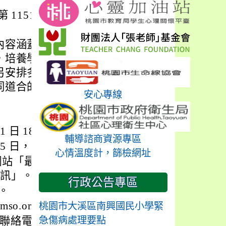
1151012392 號
內容涵蓋資料結構與
，培養學生解題思維
另安排多樣課外活
同道合的朋友，享受
安心專線
 1 日 18 時止。
輔導諮商資源專區
 5 日，共 10 日。
心情溫度計，篩檢網址
畫網站「最新消息」之
資訊」。
行政公告專區
。
o.org/toi
桃園市大溪區南興國民小學緊
）。
急傷病處理要點
電話 (02)7749