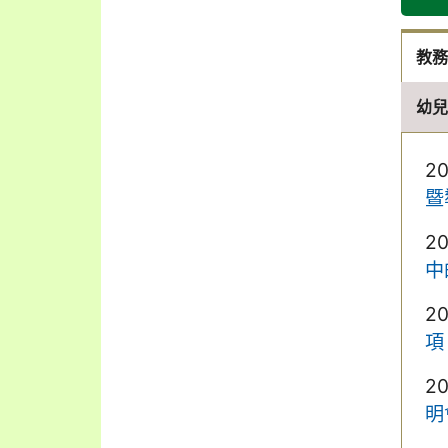
教
幼
2
暨
2
中
2
項
2
明