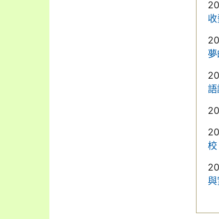
2
收
2
夢
2
語
2
2
校
2
與