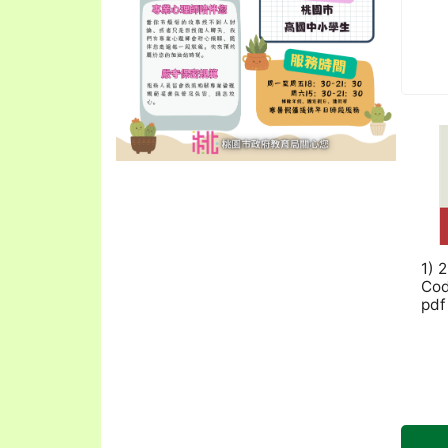
1)
Co
pdf