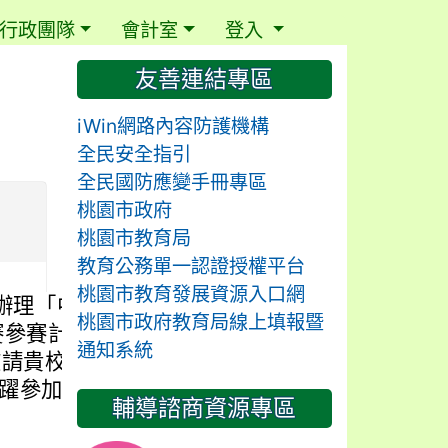
行政團隊
會計室
登入
⏸
友善連結專區
iWin網路內容防護機構
全民安全指引
全民國防應變手冊專區
桃園市政府
桃園市教育局
教育公務單一認證授權平台
桃園市教育發展資源入口網
辦理「中華民國參
桃園市政府教育局線上填報暨
競賽參賽計畫」之推廣
通知系統
，敬請貴校協助公告相
躍參加一案，請查
輔導諮商資源專區