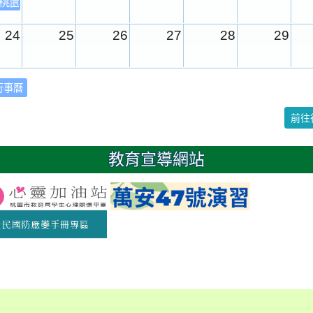
年桃園市運動會
24
25
26
27
28
29
31
1
2
3
4
5
行事曆
校園週
前往
日
教育宣導網站