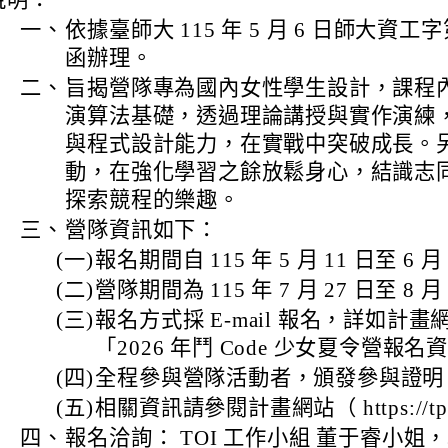
說明：
一、
依據臺師大 115 年 5 月 6 日師大資工字第 
函辦理。
二、
旨揭營隊專為國內女性學生設計，課程
演算法基礎，透過理論講授與實作演練
與程式設計能力，在實戰中突破成長。
動，在強化學習之餘放鬆身心，結識志
探索競程的樂趣。
三、
營隊資訊如下：
(一)
報名期間自 115 年 5 月 11 日至 6 月
(二)
營隊期間為 115 年 7 月 27 日至 8 月
(三)
報名方式採 E-mail 報名，詳如計
「2026 年鬥 Code 少女夏令營報名
(四)
全程參與營隊活動者，頒發參與證明
(五)
相關資訊請參閱計畫網站（ https://tpms
四、
報名洽詢： TOI 工作小組 董于睿小姐，聯絡