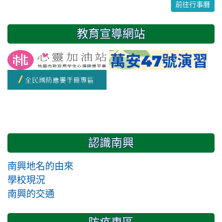
前往行事曆
31
1
2
3
4
5
6
教育宣導網站
友善校園週
開學日
認識南興
南興地名的由來
學校現況
南興的交通