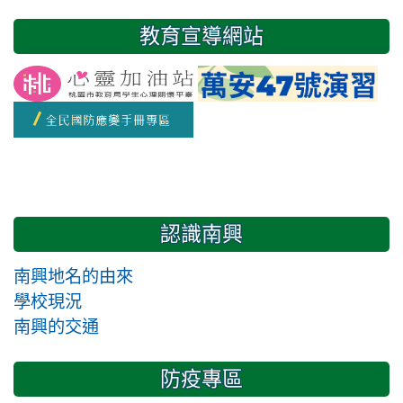
31
1
2
3
4
5
6
教育宣導網站
友善校園週
開學日
認識南興
南興地名的由來
學校現況
南興的交通
防疫專區