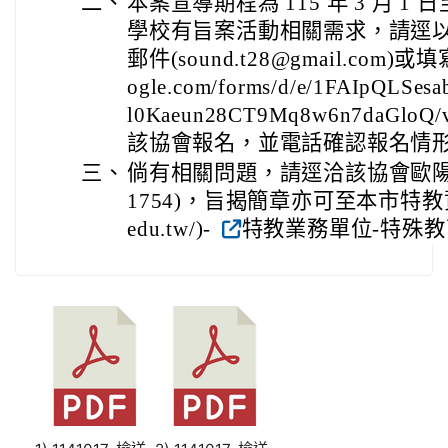
二、
本案宣導期程為 115 年 3 月 1 日
學校有旨案活動相關需求，請逕以傳真(
郵件(sound.t28@gmail.com)或填寫
ogle.com/forms/d/e/1FAIpQLSe
l0Kaeun28CT9Mq8w6n7daGloQ/v
該協會報名，並電話確認報名情
三、
倘有相關問題，請逕洽該協會歐陽欣汝
1754)，旨揭簡章亦可至本市特教資源網(ht
edu.tw/)-
特教業務單位-特殊教