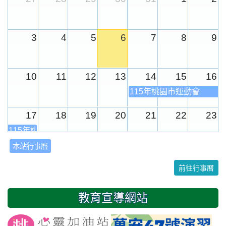
3
4
5
6
7
8
9
10
11
12
13
14
15
16
115年桃園市運動會
17
18
19
20
21
22
23
115年桃園市運動會
本站行事曆
24
25
26
27
28
29
30
前往行事曆
31
1
2
3
4
5
6
教育宣導網站
友善校園週
開學日