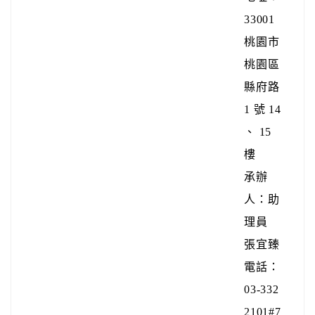
33001
桃園市
桃園區
縣府路
1 號 14
、 15
樓
承辦
人：助
理員
張宜臻
電話：
03-332
2101#7