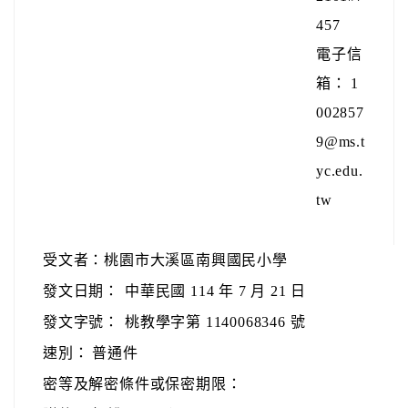
457
電子信
箱： 1
002857
9@ms.t
yc.edu.
tw
受文者：桃園市大溪區南興國民小學
發文日期：
中華民國 114 年 7 月 21 日
發文字號：
桃教學字第 1140068346 號
速別：
普通件
密等及解密條件或保密期限：