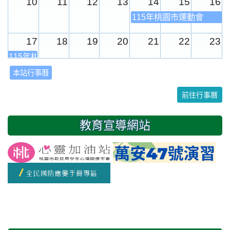
10
11
12
13
14
15
16
115年桃園市運動會
17
18
19
20
21
22
23
115年桃園市運動會
本站行事曆
24
25
26
27
28
29
30
前往行事曆
31
1
2
3
4
5
6
教育宣導網站
友善校園週
開學日