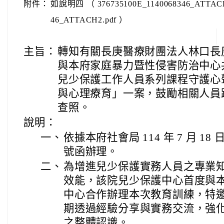
附件：
如說明四 （ 376735100E_1140068346_ATTACH1
46_ATTACH2.pdf ）
主旨：
轉知有關長庚醫療財團法人林口長
與本府家庭暴力暨性侵害防治中心共
兒少保護工作人員系列課程守護心
與心理療育」一案，鼓勵相關人員
查照。
說明：
一、
依據本府社會局 114 年 7 月 18 
號函辦理。
二、
為增進兒少保護實務人員之專業
效能，該院兒少保護中心首度與
中心合作辦理本次教育訓練，特
期透過經驗分享與實務交流，強
之整體認識。