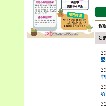
教
幼
2
暨
2
中
2
項
2