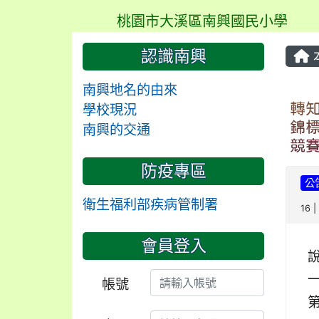
桃園市大溪區南興國民小學
認識南興
南興地名的由來
轉
學校現況
錦
南興的交通
競
防疫專區
公
衛生福利部疾病管制署
16 
會員登入
一
帳號
第