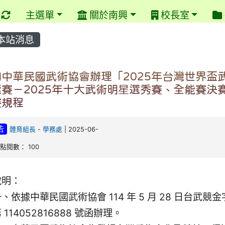
重新取得佈景設定
主選單
關於南興
校長室
本站消息
知中華民國武術協會辦理「2025年台灣世界盃
標賽－2025年十大武術明星選秀賽、全能賽決
賽規程
告
體育組長
-
學務處
| 2025-06-
| 點閱數： 100
說明：
、依據中華民國武術協會 114 年 5 月 28 日台武競金
 114052816888 號函辦理。