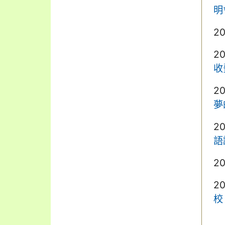
明
2
2
收
2
夢
2
語
2
2
校