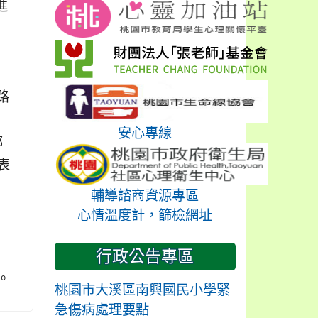
進
路
安心專線
郵
名表
輔導諮商資源專區
心情溫度計，篩檢網址
行政公告專區
。
桃園市大溪區南興國民小學緊
急傷病處理要點