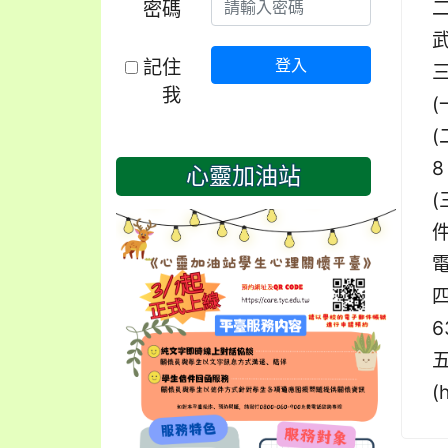
密碼
記住
登入
我
(
8
心靈加油站
(
件
電
6
(