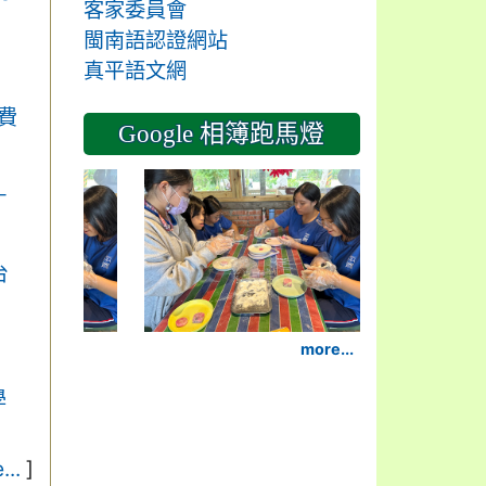
客家委員會
閩南語認證網站
真平語文網
費
Google 相簿跑馬燈
2024-11-14
－
台
more...
學
...
]