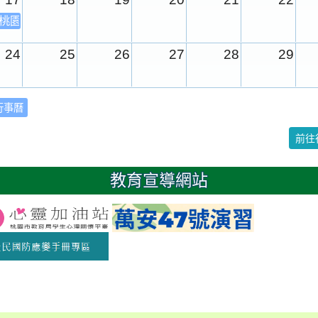
年桃園市運動會
24
25
26
27
28
29
31
1
2
3
4
5
行事曆
校園週
前往
日
教育宣導網站