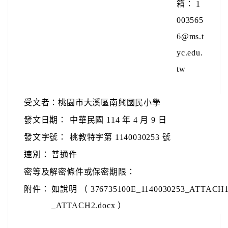
箱： 1
003565
6@ms.t
yc.edu.
tw
受文者：桃園市大溪區南興國民小學
發文日期：
中華民國 114 年 4 月 9 日
發文字號：
桃教特字第 1140030253 號
速別：
普通件
密等及解密條件或保密期限：
附件：
如說明 （ 376735100E_1140030253_ATTACH1.p
_ATTACH2.docx ）