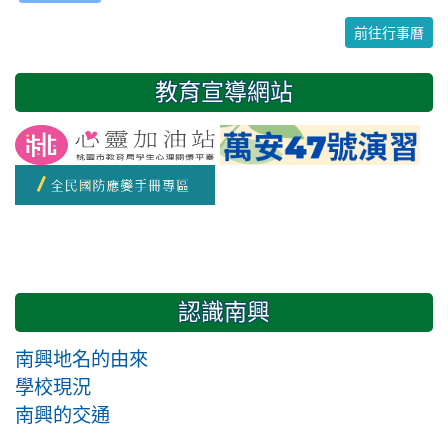
24
25
26
27
28
29
30
前往行事曆
31
1
2
3
4
5
6
教育宣導網站
友善校園週
開學日
認識南興
南興地名的由來
學校現況
南興的交通