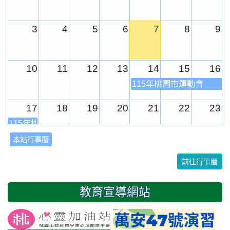
3
4
5
6
7
8
9
10
11
12
13
14
15
16
115年桃園市運動會
17
18
19
20
21
22
23
115年桃園市運動會
本站行事曆
24
25
26
27
28
29
30
前往行事曆
31
1
2
3
4
5
6
教育宣導網站
友善校園週
開學日