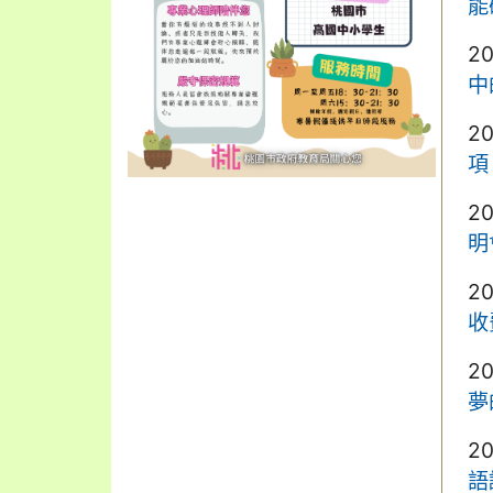
能
2
中
2
項
2
明
2
收
2
夢
2
語