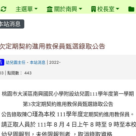
重新取得佈景設定
主選單
關於南興
校長室
本站消息
3次定期契約進用教保員甄選錄取公告
告
幼兒園主任
-
本站消息
| 2022-
03 | 點閱數： 443
桃園市大溪區南興國民小學附設幼兒園
111
學年度第一學期
第
3
次定期契約進用教保員甄選錄取公告
學年度
瑾為本校 111
公告錄取陳
〇
定期契約進用教保員。
年 8 月 4 日上午 8 時至 9 時至本
請正取人員於 111
幼兒園報到，未依限報到者 ，取消錄取資格