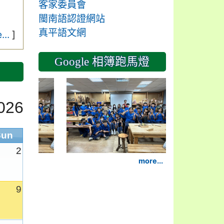
客家委員會
閩南語認證網站
真平語文網
...
]
Google 相簿跑馬燈
2024-11-14
026
Sun
2
more...
9