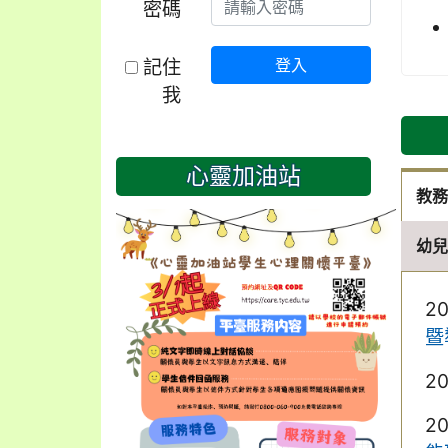
密碼
記住
登入
我
心靈加油站
教
幼
2
暨
2
2