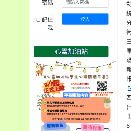
密碼
記住
登入
我
三
原
心靈加油站
報
報
１
6