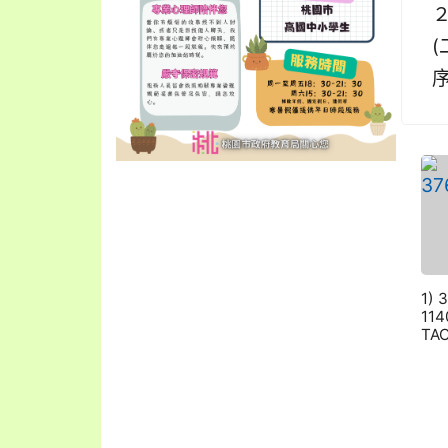
２
(
1) 
11
TAC