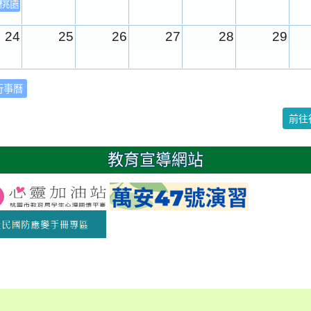
年桃園市運動會
24
25
26
27
28
29
31
1
2
3
4
5
行事曆
校園週
前往
日
教育宣導網站