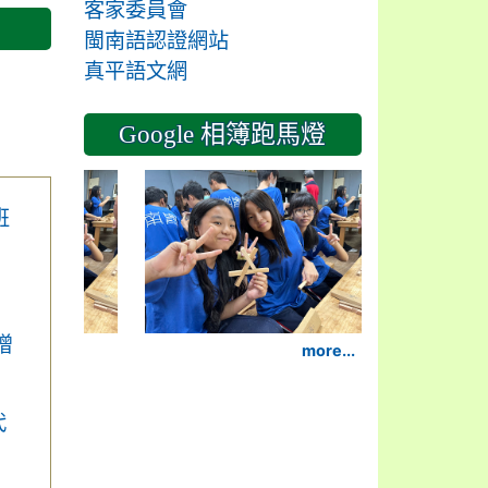
客家委員會
閩南語認證網站
真平語文網
Google 相簿跑馬燈
2024-11-14
班
增
more...
代