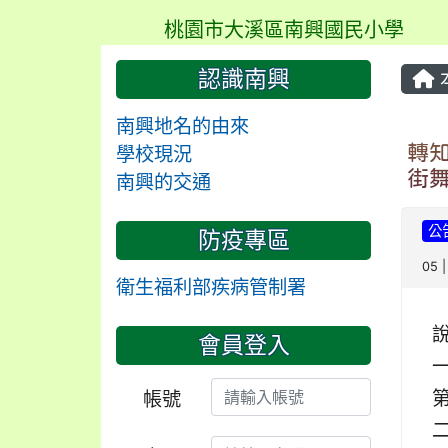
桃園市大溪區南興國民小學
認識南興
南興地名的由來
轉知
學校現況
街
南興的交通
公
防疫專區
05 
衛生福利部疾病管制署
會員登入
一
第
帳號