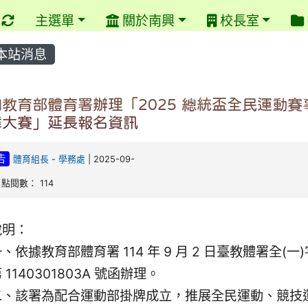
重新取得佈景設定
主選單
關於南興
校長室
本站消息
教育部體育署辦理「2025 總統盃全民運動賽
舞大賽」延長報名資訊
告
體育組長
-
學務處
| 2025-09-
| 點閱數： 114
說明：
、依據教育部體育署 114 年 9 月 2 日臺教體署全(一)
 1140301803A 號函辦理。
二、該署為配合運動部掛牌成立，推展全民運動、競技