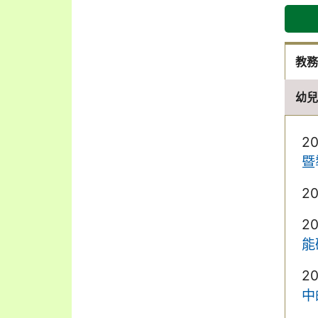
教
幼
2
暨
2
2
能
2
中