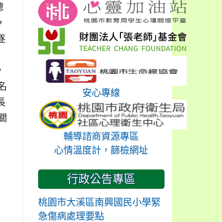
總
，
逐
，
報名
安心專線
長
相關
輔導諮商資源專區
心情溫度計，篩檢網址
行政公告專區
至
桃園市大溪區南興國民小學緊
急傷病處理要點