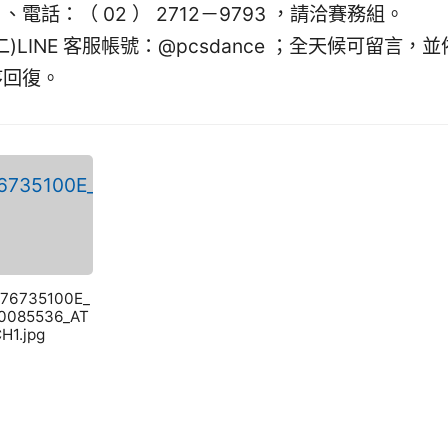
、電話：（ 02 ） 2712－9793 ，請洽賽務組。
二)LINE 客服帳號：@pcsdance ；全天候可留言，並
序回復。
376735100E_
40085536_AT
H1.jpg