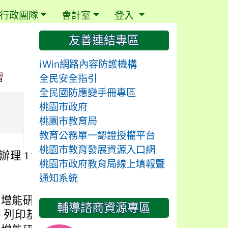
行政團隊
會計室
登入
⏸
友善連結專區
iWin網路內容防護機構
習
全民安全指引
全民國防應變手冊專區
桃園市政府
桃園市教育局
教育公務單一認證授權平台
桃園市教育發展資源入口網
114 年 9 月份
桃園市政府教育局線上填報暨
通知系統
技中心【增能研習】【國小
輔導諮商資源專區
 列印基礎介紹