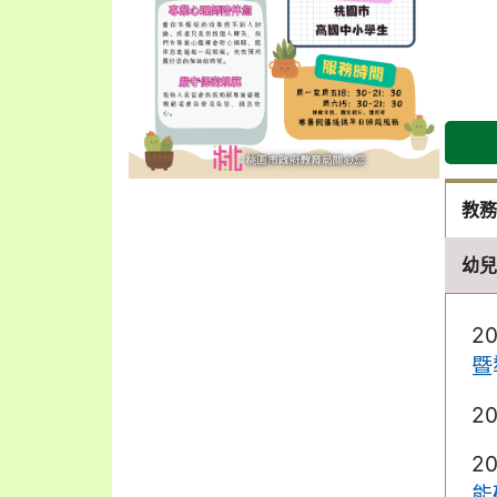
教
幼
2
暨
2
2
能