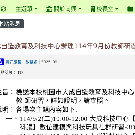
重新取得佈景設定
主選單
關於南興
校長室
本站消息
成自造教育及科技中心辦理114年9月份教師研
告
資訊組長
-
教務處
| 2025-09-
| 點閱數： 117
主旨：
檢送本校桃園市大成自造教育及科技中心辦理 
教 師研習，詳如說明，請查照。
說明：
各場次主題內容如下:
一、
114/9/2(二)10:00-12:00 大成科
科議】數位建模與科技玩具社群研習-3D