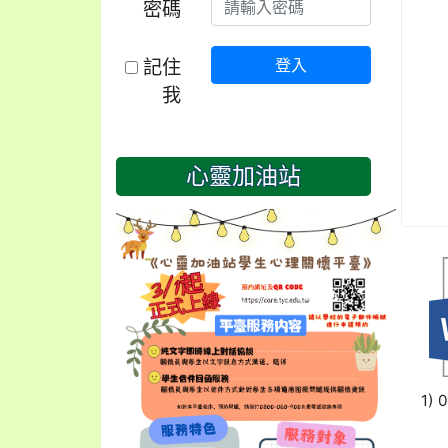
密碼
記住
登入
我
心靈加油站
1) 