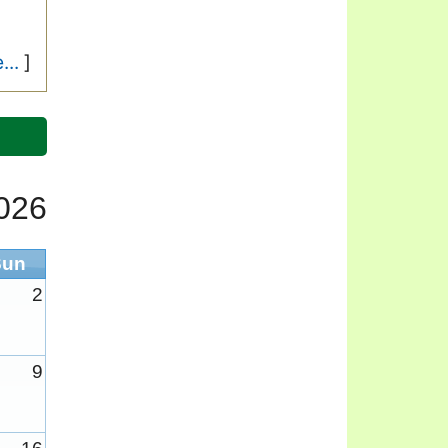
...
]
026
Sun
2
9