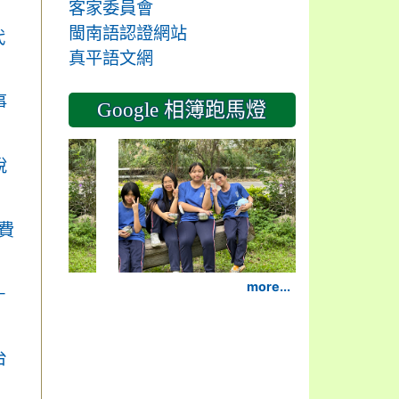
客家委員會
閩南語認證網站
代
真平語文網
事
Google 相簿跑馬燈
2024-11-14
說
費
more...
－
台