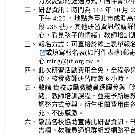
力及憂鬱的處遇方式，陪伴青少
二、
研習資訊：時間為 114 年 10 月 0
下午 4:20 ，地點為臺北市成淵
段 235 號)，其他研習資訊敬
心，看見孩子的情緒」教師培訓課程
三、
報名方式：可直接於線上表單報名(https:
或填寫報名表(如附件表格)郵
心 ming@jtf.org.tw 。
四、
此次研習活動費用全免，全程參
後，核發教師研習時數 6 小時。
五、
敬請 貴校鼓勵教職員踴躍參與「
緒」教師培訓課程，並惠予所屬
調整方式參與，衍生相關費用由
允、不勝感激。
六、
敬請各校協助宣傳此研習資訊，刊
告欄、教職員通訊群組或網路平