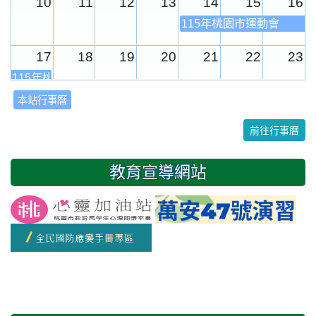
10
11
12
13
14
15
16
115年桃園市運動會
17
18
19
20
21
22
23
115年桃園市運動會
本站行事曆
24
25
26
27
28
29
30
前往行事曆
31
1
2
3
4
5
6
教育宣導網站
友善校園週
開學日