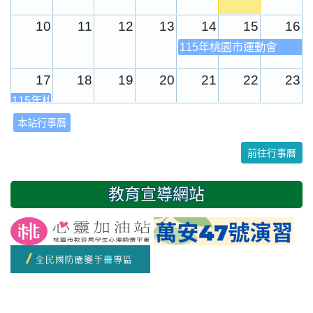
10
11
12
13
14
15
16
115年桃園市運動會
17
18
19
20
21
22
23
115年桃園市運動會
本站行事曆
24
25
26
27
28
29
30
前往行事曆
31
1
2
3
4
5
6
教育宣導網站
友善校園週
開學日