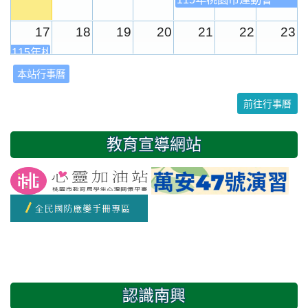
17
18
19
20
21
22
23
115年桃園市運動會
本站行事曆
24
25
26
27
28
29
30
前往行事曆
31
1
2
3
4
5
6
教育宣導網站
友善校園週
開學日
認識南興