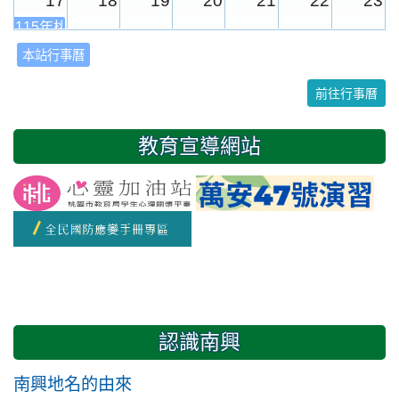
17
18
19
20
21
22
23
115年桃園市運動會
本站行事曆
24
25
26
27
28
29
30
前往行事曆
31
1
2
3
4
5
6
教育宣導網站
友善校園週
開學日
認識南興
南興地名的由來