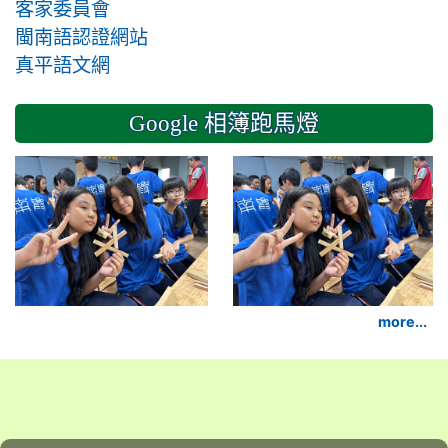
客家委員會
閩南語認證網站
真平語文網
Google 相簿跑馬燈
2024-11-14 六年級
more...