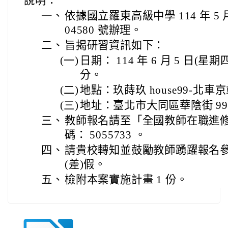
說明：
一、
依據國立羅東高級中學 114 年 5 月
04580 號辦理。
二、
旨揭研習資訊如下：
(一)
日期： 114 年 6 月 5 日(星期四
分。
(二)
地點：玖蒔玖 house99-北車京
(三)
地址：臺北市大同區華陰街 99 
三、
教師報名請至「全國教師在職進
碼： 5055733 。
四、
請貴校轉知並鼓勵教師踴躍報名
(差)假。
五、
檢附本案實施計畫 1 份。