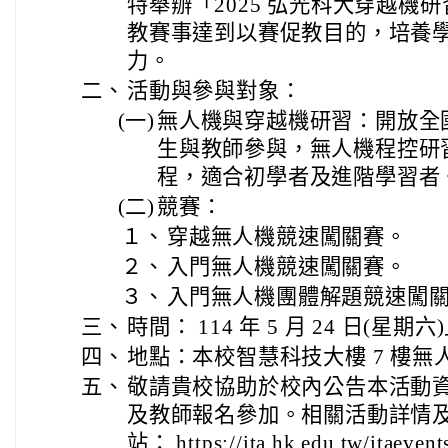
特舉辦「2025 弘光科大穿越機
教賽事達到以賽促教目的，培養
力。
二、
活動與參與對象：
(一)
無人機與穿越機研習：開放全
生與教師參與，無人機程控研
程，適合初學者及進階學習者
(二)
競賽：
１、
穿越無人機競速闖關賽。
２、
入門無人機競速闖關賽。
３、
入門無人機團體解題競速闖
三、
時間： 114 年 5 月 24 日(星期六
四、
地點：本校智慧科技大樓 7 樓無
五、
敬請貴校協助於校內公告本活動
及教師報名參加。相關活動詳情
站： https://ita.hk.edu.tw/itaeve