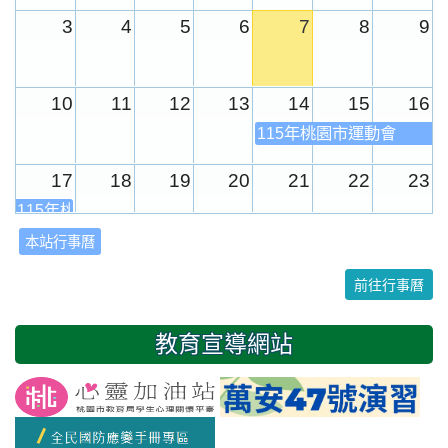
3
4
5
6
7
8
9
10
11
12
13
14
15
16
115年桃園市運動會
17
18
19
20
21
22
23
115年桃園市運動會
本站行事曆
24
25
26
27
28
29
30
前往行事曆
31
1
2
3
4
5
6
教育宣導網站
友善校園週
開學日