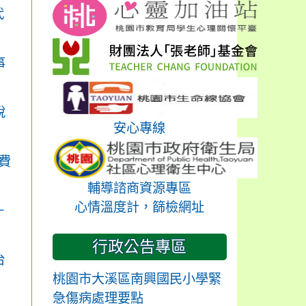
代
事
說
安心專線
費
輔導諮商資源專區
心情溫度計，篩檢網址
－
行政公告專區
台
桃園市大溪區南興國民小學緊
急傷病處理要點