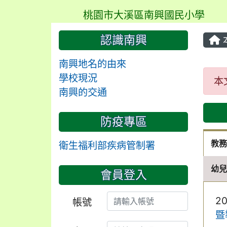
桃園市大溪區南興國民小學
認識南興
南興地名的由來
本
學校現況
本
南興的交通
防疫專區
教
衛生福利部疾病管制署
幼
會員登入
2
帳號
暨