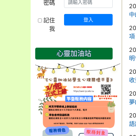
密碼
2
中
記住
登入
2
我
項
2
心靈加油站
明
2
收
2
夢
2
語