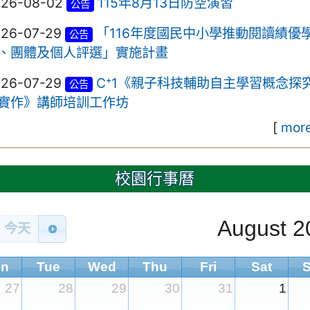
026-08-02
115年8月13日防空演習
公告
026-07-29
「116年度國民中小學推動閱讀績優
公告
、團體及個人評選」實施計畫
026-07-29
C⁺1《親子科技輔助自主學習概念探
公告
實作》講師培訓工作坊
[
more
校園行事曆
August 2
今天
n
Tue
Wed
Thu
Fri
Sat
27
28
29
30
31
1