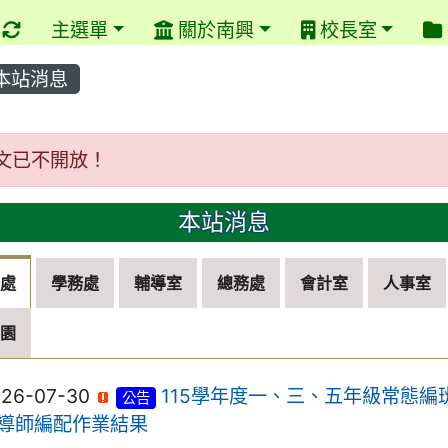
重新取得佈景設定
主選單
關於南興
校長室
本站消息
文已不開放！
文已不開放！
本站消息
務處
學務處
輔導室
總務處
會計室
人事室
兒園
026-07-30
115學年度一、三、五年級常態編
公告
導師編配作業結果