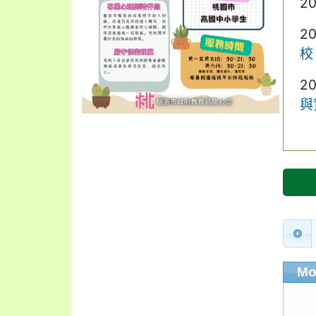
2
2
校
2
與
Mo