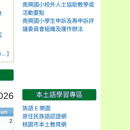
南興國小校外人士協助教學或
活動要點
學
南興國小學生申訴及再申訴評
議委員會組織及運作辦法
究
...
]
026
本土語學習專區
族語 E 樂園
Sun
原住民族語認證網
2
桃園市本土教育網