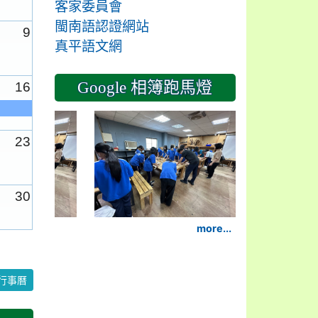
客家委員會
閩南語認證網站
9
真平語文網
Google 相簿跑馬燈
16
2024-11-14
23
30
more...
6
行事曆