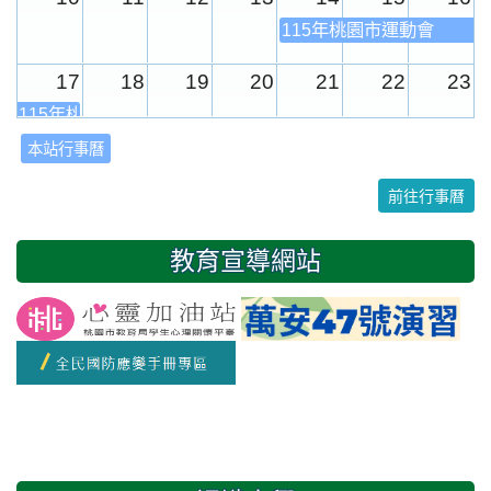
115年桃園市運動會
17
18
19
20
21
22
23
115年桃園市運動會
本站行事曆
24
25
26
27
28
29
30
前往行事曆
31
1
2
3
4
5
6
教育宣導網站
友善校園週
開學日